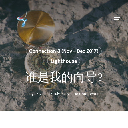
Skip
to
Menu
main
Close
content
Menu
Connection 3 (Nov – Dec 2017)
Lighthouse
谁是我的向导?
By
SKMC
16 July 2018
No Comments