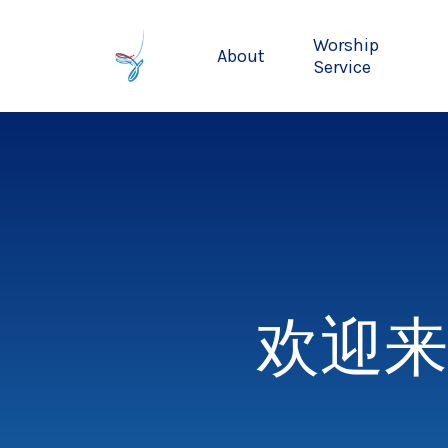
Skip
to
Worship
About
main
Service
content
欢迎来