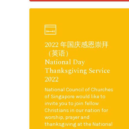
2022 年国庆感恩崇拜
（英语）
National Day
Thanksgiving Service
2022
National Council of Churches
of Singapore would like to
invite you to join fellow
Christians in our nation for
worship, prayer and
thanksgiving at the National