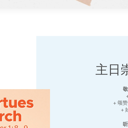
主日
+ 颂
+