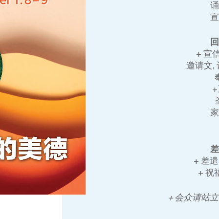
+ 宣
邀请文,
+ 差
+ 
+ 会众请站立