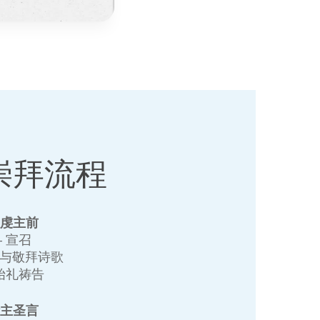
崇拜流程
敬虔主前
+ 宣召
赞与敬拜诗歌
 始礼祷告
听主圣言