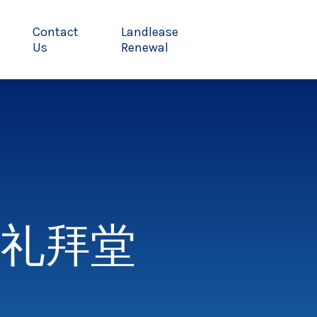
Contact
Landlease
Us
Renewal
礼拜堂