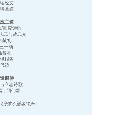
诵读经文
宣讲圣道
回应主道
信/回应诗歌
 认罪与赦罪文
奉献礼
+三一颂
圣餐礼
家讯报告
代祷
差遣服侍
遣与立志诗歌
祝福，阿们颂
 (身体不适者除外)