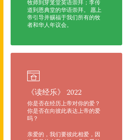
牧师到芽笼堂英语崇拜；李传
道到恩典堂的华语崇拜。 愿上
帝引导并赐福于我们所有的牧
者和华人年议会。
《读经乐》 2022
你是否在经历上帝对你的爱？
你是否在向彼此表达上帝的爱
吗？
亲爱的，我们要彼此相爱，因