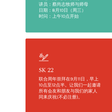
讲员：蔡尚志牧师与师母
日期：8月10日（周三）
时问：上午10点开始
SK 22
联合周年崇拜在9月11日，早上
10点至12点半。让我们一起邀请
所有会友和朋友与我们的家人
同耒庆祝(不必注册)。