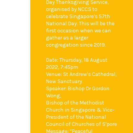
Day Thanksgiving Service,
organised by NCCS to
celebrate Singapore’s 57th
National Day. This will be the
first occasion when we can
gather as a larger
congregation since 2019.
Date: Thursday, 18 August
2022, 7:45pm
Venue: St Andrew’s Cathedral,
New Sanctuary
Speaker: Bishop Dr Gordon
Wong,
Bishop of the Methodist
Church in Singapore & Vice-
President of the National
Council of Churches of S’pore
Message: “Peaceful