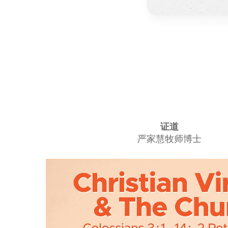
证道
严家慧牧师博士