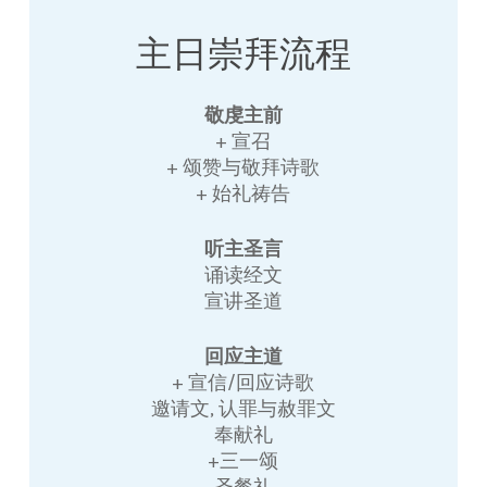
主日崇拜流程
敬虔主前
+ 宣召
+ 颂赞与敬拜诗歌
+ 始礼祷告
听主圣言
诵读经文
宣讲圣道
回应主道
+ 宣信/回应诗歌
邀请文, 认罪与赦罪文
奉献礼
+三一颂