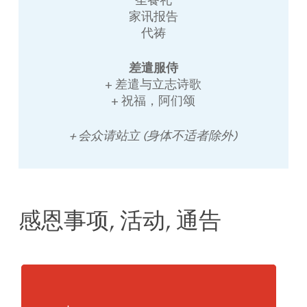
圣餐礼
家讯报告
代祷
差遣服侍
+ 差遣与立志诗歌
+ 祝福，阿们颂
+ 会众请站立 (身体不适者除外)
感恩事项, 活动, 通告