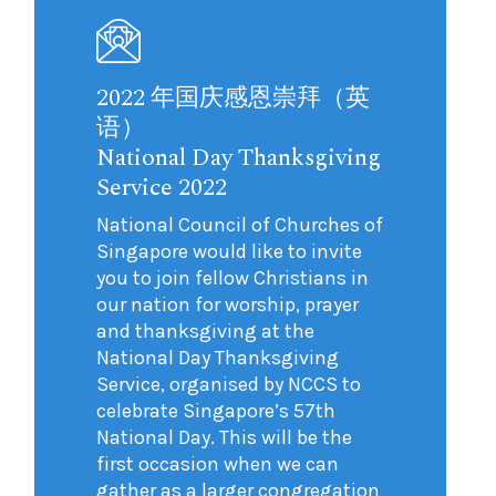
2022 年国庆感恩崇拜（英
语）
National Day Thanksgiving
Service 2022
National Council of Churches of
Singapore would like to invite
you to join fellow Christians in
our nation for worship, prayer
and thanksgiving at the
National Day Thanksgiving
Service, organised by NCCS to
celebrate Singapore’s 57th
National Day. This will be the
first occasion when we can
gather as a larger congregation