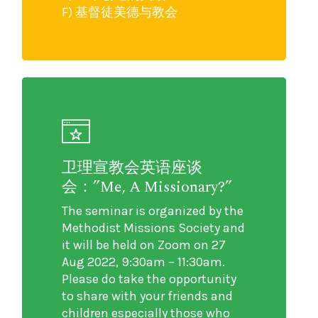
F) 基督徒美德与教会
卫理宣教会英语座谈
会：”Me, A Missionary?”
The seminar is organized by the
Methodist Missions Society and
it will be held on Zoom on 27
Aug 2022, 9:30am – 11:30am.
Please do take the opportunity
to share with your friends and
children especially those who