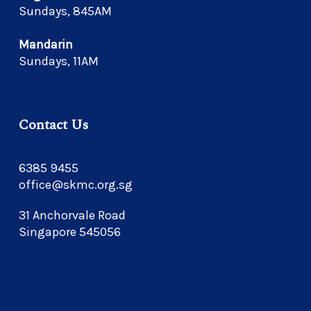
Sundays, 845AM
Mandarin
Sundays, 11AM
Contact Us
6385 9455
office@skmc.org.sg
31 Anchorvale Road
Singapore 545056