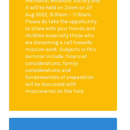
Methodist Missions Society and
it will be held on Zoom on 27
Aug 2022, 9:30am – 11:30am.
Please do take the opportunity
to share with your friends and
children especially those who
are discerning a call towards
mission work. Subjects in this
seminar include: financial
considerations, family
considerations and
fundamentals of preparation
will be discussed with
missionaries on the field.