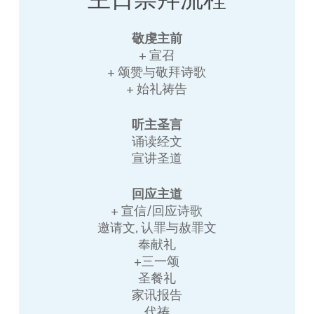
敬虔主前
+ 宣召
+ 颂赞与敬拜诗歌
+ 始礼祷告
听主圣言
诵读经文
宣讲圣道
回应主道
+ 宣信/回应诗歌
邀请文, 认罪与赦罪文
奉献礼
+三一颂
圣餐礼
家讯报告
代祷