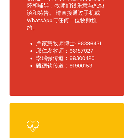
怀和辅导，牧师们很乐意与您协
谈和祷告。 请直接通过手机或
WhatsApp与任何一位牧师预
约。
严家慧牧师博士: 96396431
邱仁发牧师：96157927
李瑞缘传道：98300420
甄德钦传道：91900159