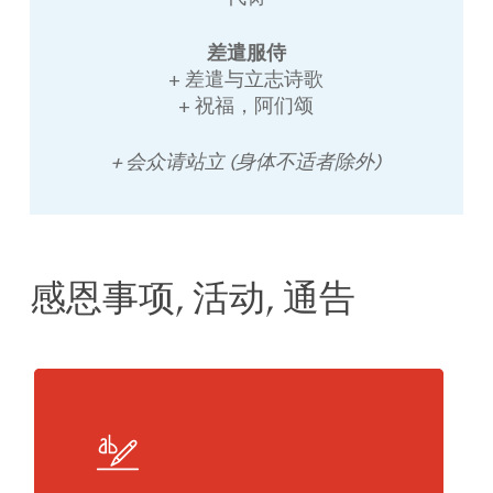
差遣服侍
+ 差遣与立志诗歌
+ 祝福，阿们颂
+ 会众请站立 (身体不适者除外)
感恩事项, 活动, 通告