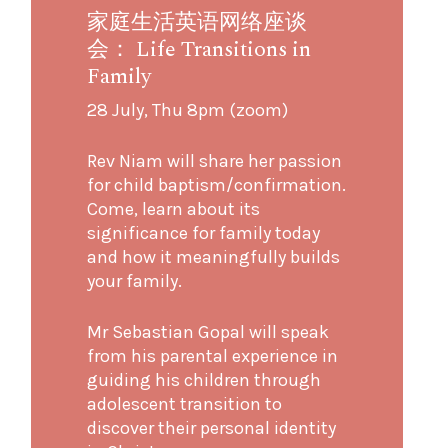
家庭生活英语网络座谈
会： Life Transitions in
Family
28 July, Thu 8pm (zoom)
Rev Niam will share her passion
for child baptism/confirmation.
Come, learn about its
significance for family today
and how it meaningfully builds
your family.
Mr Sebastian Gopal will speak
from his parental experience in
guiding his children through
adolescent transition to
discover their personal identity