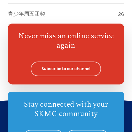
青少年周五团契
26
Never miss an online service
指南针儿童崇拜
87
again
欧哈纳主日学
—
Subscribe to our channel
Stay connected with your
SKMC community