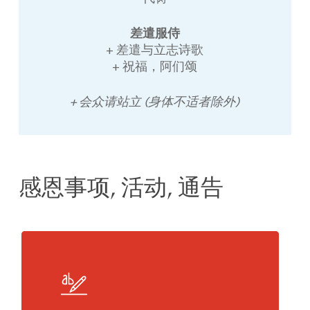
差遣服侍
+ 差遣与立志诗歌
+ 祝福，阿们颂
+ 会众请站立 (身体不适者除外)
感恩事项, 活动, 通告