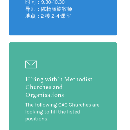
时问：9.30-10.30
导师：陈杨丽旋牧师
地点：2 楼 2-4 课室
Hiring within Methodist
Churches and
Organisations
The following CAC Churches are
looking to fill the listed
positions.