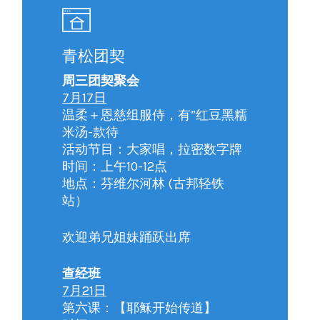
青松团契
周三团契聚会
7月17日
温柔＋恩慈组服侍，有”红豆黑糯
米汤-款待
活动节目：大家唱，拉密数字牌
时间：上午10-12点
地点：芬维尔河林 (古邦轻铁
站）
欢迎弟兄姐妹踊跃出席
查经班
7月21日
第六课：【耶稣开始传道】