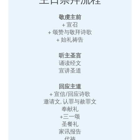
敬虔主前
+ 宣召
+ 颂赞与敬拜诗歌
+ 始礼祷告
听主圣言
诵读经文
宣讲圣道
回应主道
+ 宣信/回应诗歌
邀请文, 认罪与赦罪文
奉献礼
+三一颂
圣餐礼
家讯报告
代祷