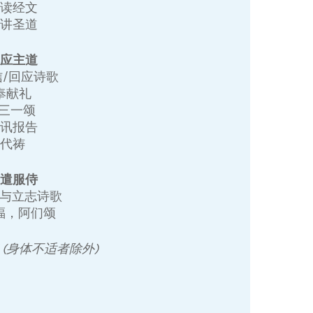
诵读经文
宣讲圣道
回应主道
信/回应诗歌
奉献礼
+三一颂
家讯报告
代祷
差遣服侍
遣与立志诗歌
祝福，阿们颂
 (身体不适者除外)