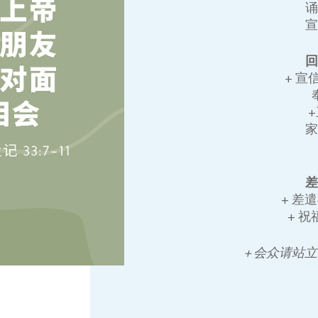
+ 宣
+ 差
+ 
+ 会众请站立