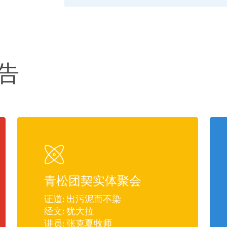
通告
青松团契实体聚会
证道: 出污泥而不染
经文: 犹大拉
讲员: 张克夏牧师