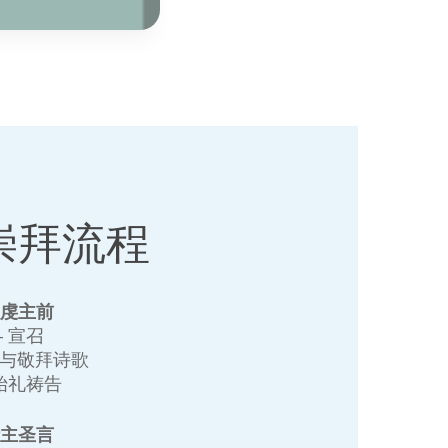
崇拜流程
敬虔主前
+ 宣召
赞与敬拜诗歌
 始礼祷告
听主圣言