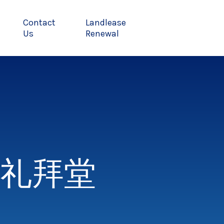
Contact
Landlease
Us
Renewal
礼拜堂