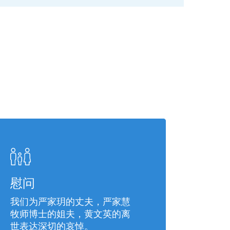
慰问
我们为严家玥的丈夫，严家慧
牧师博士的姐夫，黄文英的离
世表达深切的哀悼。