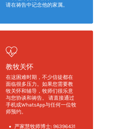
请在祷告中记念他的家属。
教牧关怀
在这困难时期，不少信徒都在
面临很多压力。如果您需要教
牧关怀和辅导，牧师们很乐意
与您协谈和祷告。 请直接通过
手机或WhatsApp与任何一位牧
师预约。
严家慧牧师博士: 96396431