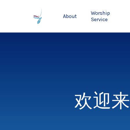
Skip
to
Worship
About
main
Service
content
欢迎来