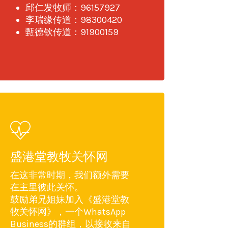
邱仁发牧师：96157927
李瑞缘传道：98300420
甄德钦传道：91900159
盛港堂教牧关怀网
在这非常时期，我们额外需要
在主里彼此关怀。
鼓励弟兄姐妹加入《盛港堂教
牧关怀网》，一个WhatsApp
Business的群组，以接收来自