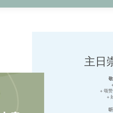
主日
+ 颂
+