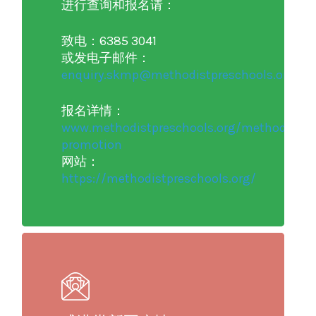
进行查询和报名请：
致电：6385 3041
或发电子邮件：
enquiry.skmp@methodistpreschools.org
报名详情：
www.methodistpreschools.org/methodist-
promotion
网站：
https://methodistpreschools.org/