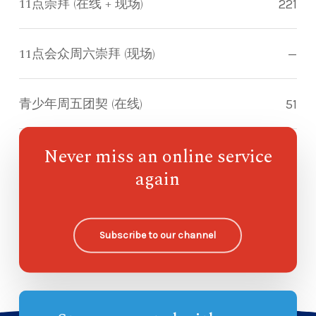
11点崇拜 (在线 + 现场)
221
11点会众周六崇拜 (现场)
—
青少年周五团契 (在线)
51
Never miss an online service
指南针儿童崇拜
50
again
欧哈纳主日学
—
Subscribe to our channel