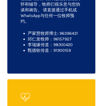
怀和辅导，牧师们很乐意与您协
谈和祷告。 请直接通过手机或
WhatsApp与任何一位牧师预
约。
严家慧牧师博士: 96396431
邱仁发牧师：96157927
李瑞缘传道：98300420
甄德钦传道：91900159