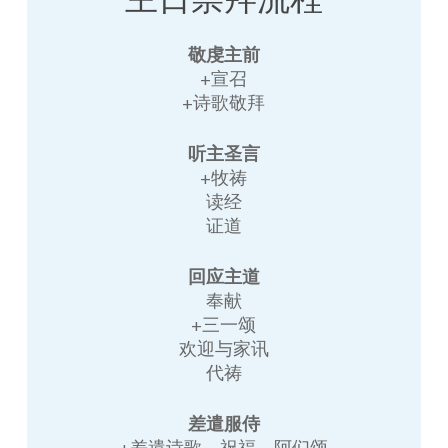
敬虔主前
+宣召
+诗歌敬拜
听主圣言
+牧祷
读经
证道
回应主道
奉献
+三一颂
欢迎与家讯
代祷
差遣服侍