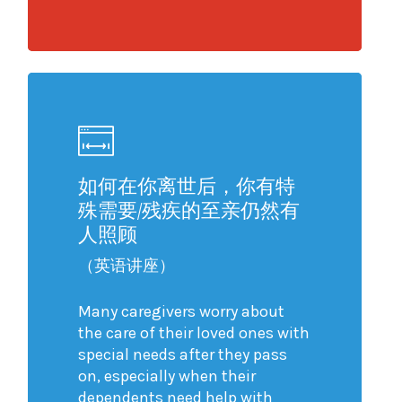
如何在你离世后，你有特
殊需要/残疾的至亲仍然有
人照顾
（英语讲座）
Many caregivers worry about
the care of their loved ones with
special needs after they pass
on, especially when their
dependents need help with