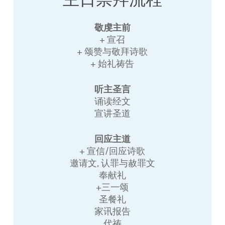
敬虔主前
+ 宣召
+ 颂赞与敬拜诗歌
+ 始礼祷告
听主圣言
诵读经文
宣讲圣道
回应主道
+ 宣信/回应诗歌
邀请文, 认罪与赦罪文
奉献礼
+三一颂
圣餐礼
家讯报告
代祷