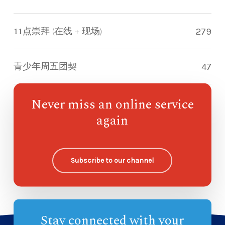
11点崇拜 (在线 + 现场)
279
青少年周五团契
47
Never miss an online service
指南针儿童崇拜
70
again
欧哈纳主日学
—
Subscribe to our channel
Stay connected with your