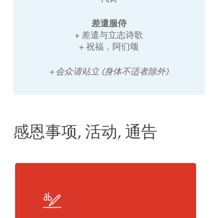
差遣服侍
+ 差遣与立志诗歌
+ 祝福，阿们颂
+ 会众请站立 (身体不适者除外)
感恩事项, 活动, 通告