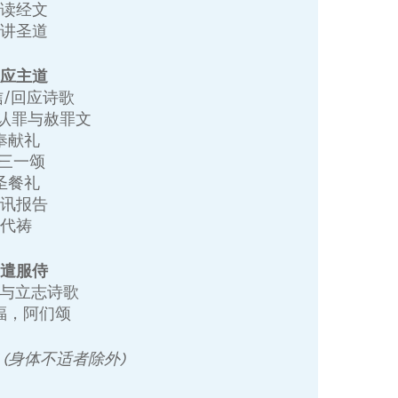
诵读经文
宣讲圣道
回应主道
信/回应诗歌
 认罪与赦罪文
奉献礼
+三一颂
圣餐礼
家讯报告
代祷
差遣服侍
遣与立志诗歌
祝福，阿们颂
 (身体不适者除外)