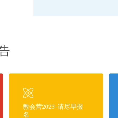
通告
教会营2023–请尽早报
名