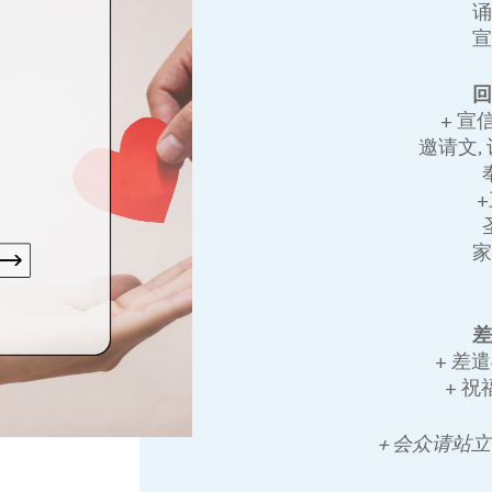
+ 宣
邀请文,
+ 差
+ 
+ 会众请站立