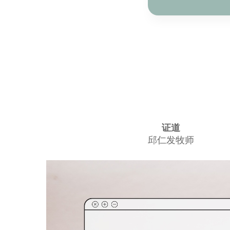
证道
邱仁发牧师