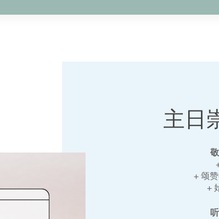
主日
+ 颂
+