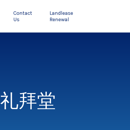
Contact
Landlease
Us
Renewal
礼拜堂