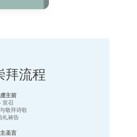
崇拜流程
敬虔主前
+ 宣召
赞与敬拜诗歌
 始礼祷告
听主圣言