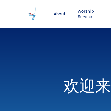
Skip
to
Worship
About
main
Service
content
欢迎来