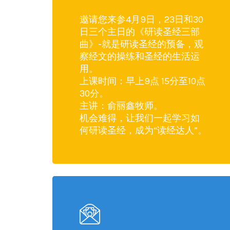
邀请您来参4月9日，23日和30
日三个主日的《研读圣经三部
曲》-就是研读圣经的预备，观
察经文的操练和圣经的生活运
用。
上课时间：早上9点 15分至10点
30分。
主讲：俞丽鑫牧师。
机会难得，让我们一起学习如
何研读圣经，成为“读经达人”。