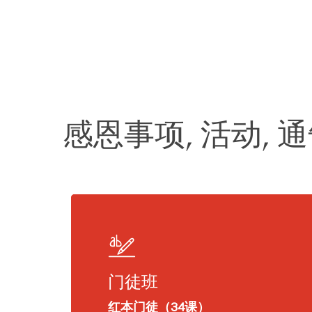
感恩事项, 活动, 
门徒班
红本门徒（34课）