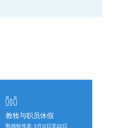
教牧与职员休假
甄德钦传道: 3月12日至22日