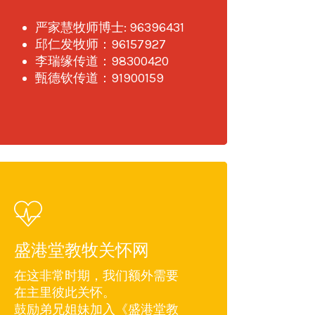
严家慧牧师博士: 96396431
邱仁发牧师：96157927
李瑞缘传道：98300420
甄德钦传道：91900159
盛港堂教牧关怀网
在这非常时期，我们额外需要
在主里彼此关怀。
鼓励弟兄姐妹加入《盛港堂教