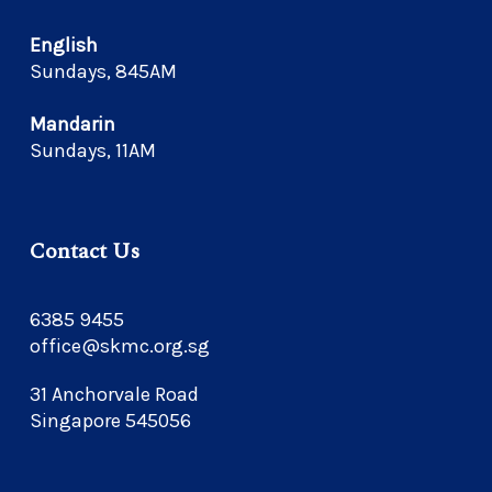
English
Sundays, 845AM
Mandarin
Sundays, 11AM
Contact Us
6385 9455
office@skmc.org.sg
31 Anchorvale Road
Singapore 545056