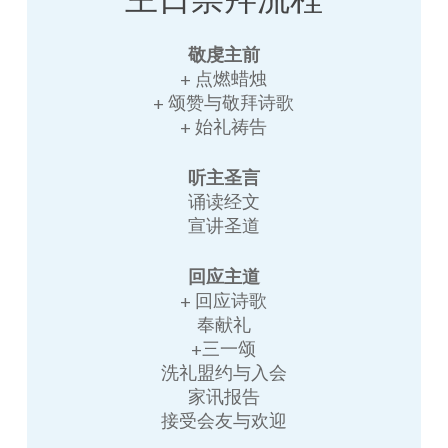
敬虔主前
+ 点燃蜡烛
+ 颂赞与敬拜诗歌
+ 始礼祷告
听主圣言
诵读经文
宣讲圣道
回应主道
+ 回应诗歌
奉献礼
+三一颂
洗礼盟约与入会
家讯报告
接受会友与欢迎