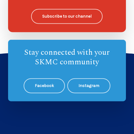
欧哈纳主日学
—
Subscribe to our channel
Stay connected with your
SKMC community
Facebook
Instagram