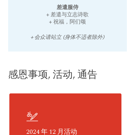
差遣服侍
+ 差遣与立志诗歌
+ 祝福，阿们颂
+ 会众请站立 (身体不适者除外)
感恩事项, 活动, 通告
2024 年 12 月活动