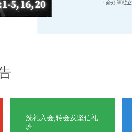
+ 会众请站立
通告
洗礼入会,转会及坚信礼
班