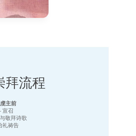
崇拜流程
敬虔主前
+ 宣召
赞与敬拜诗歌
 始礼祷告