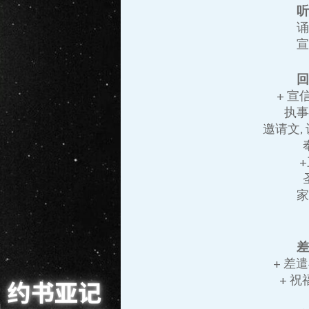
+ 宣
执
邀请文,
+ 差
+ 