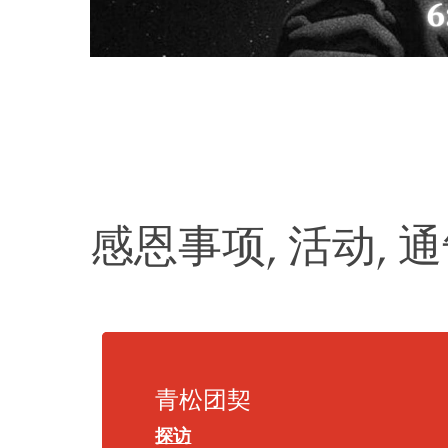
感恩事项, 活动, 
青松团契
探访