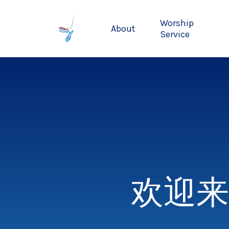
Skip
to
Worship
About
main
Service
content
欢迎来