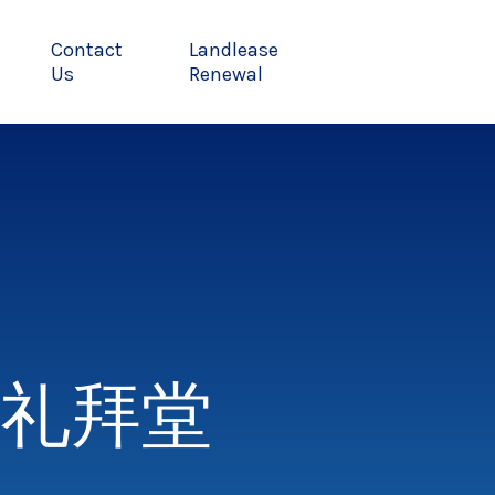
Contact
Landlease
Us
Renewal
礼拜堂