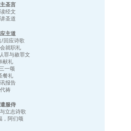
听主圣言
诵读经文
宣讲圣道
回应主道
信/回应诗歌
事会就职礼
 认罪与赦罪文
奉献礼
+三一颂
圣餐礼
家讯报告
代祷
差遣服侍
遣与立志诗歌
祝福，阿们颂