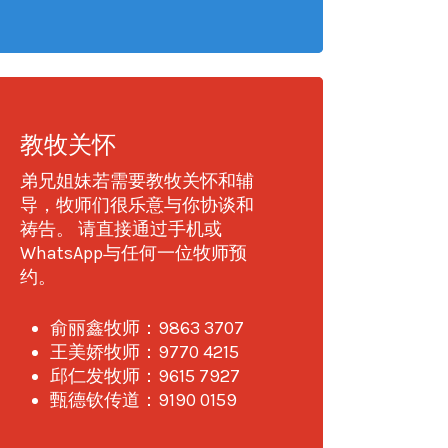
教牧关怀
弟兄姐妹若需要教牧关怀和辅
导，牧师们很乐意与你协谈和
祷告。 请直接通过手机或
WhatsApp与任何一位牧师预
约。
俞丽鑫牧师：9863 3707
王美娇牧师：9770 4215
邱仁发牧师：9615 7927
甄德钦传道：9190 0159