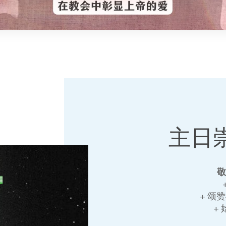
主日
+ 颂
+