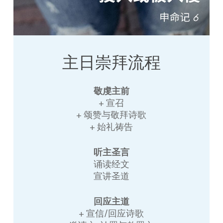
主日崇拜流程
敬虔主前
+ 宣召
+ 颂赞与敬拜诗歌
+ 始礼祷告
听主圣言
诵读经文
宣讲圣道
回应主道
+ 宣信/回应诗歌