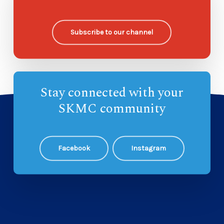
欧哈纳主日学
—
Subscribe to our channel
Stay connected with your
SKMC community
Facebook
Instagram