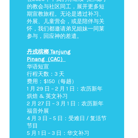
的教会与社区同工，展开更多短
期宣教旅程。无论是透过补习、
外展、儿童营会，或是陪伴与关
怀，我们都邀请弟兄姐妹一同莱
参与，回应神的差遣。
丹戎槟榔 Tanjung
Pinang（CAC）
华语短宣
行程天数：3 天
费用：$150（每趟）
1 月 29 日 – 2 月 1 日：农历新年
烘焙 & 英文补习
2 月 27 日 – 3 月 1 日：农历新年
福音外展
4 月 3 日 – 5 日：受难日 / 复活节
节目
5 月 1 日 – 3 日：华文补习