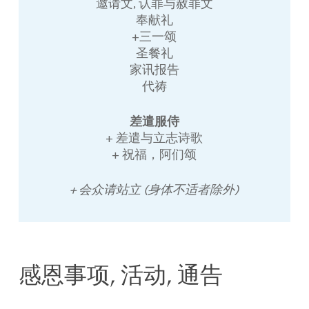
邀请文, 认罪与赦罪文
奉献礼
+三一颂
圣餐礼
家讯报告
代祷
差遣服侍
+ 差遣与立志诗歌
+ 祝福，阿们颂
+ 会众请站立 (身体不适者除外)
感恩事项, 活动, 通告