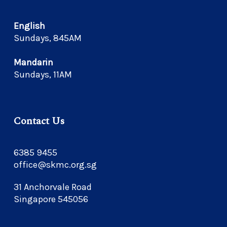
English
Sundays, 845AM
Mandarin
Sundays, 11AM
Contact Us
6385 9455
office@skmc.org.sg
31 Anchorvale Road
Singapore 545056