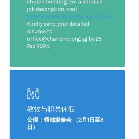
church building. For a detailed
job description, visit
https://www.charismc.org.sg/jobs
.
Kindly send your detailed
resume to
office@charismc.org.sg by 25
Feb 2024.
教牧与职员休假
公假：领袖退修会 （2月1日至3
日）