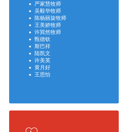
严家慧牧师
吴毅华牧师
陈杨丽旋牧师
王美娇牧师
许巽然牧师
甄德钦
斯巴祥
陆凯文
许美英
黄月好
王思怡