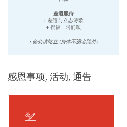
差遣服侍
+ 差遣与立志诗歌
+ 祝福，阿们颂
+ 会众请站立 (身体不适者除外)
感恩事项, 活动, 通告