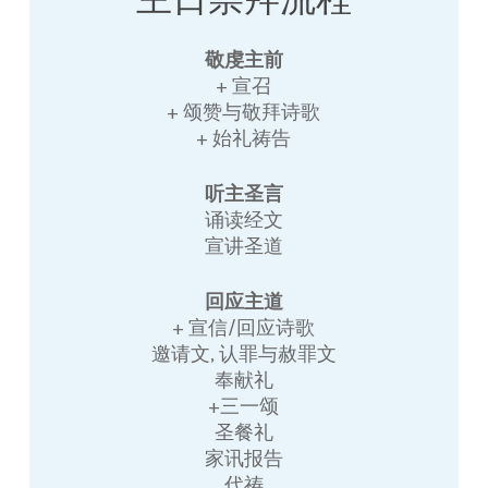
敬虔主前
+ 宣召
+ 颂赞与敬拜诗歌
+ 始礼祷告
听主圣言
诵读经文
宣讲圣道
回应主道
+ 宣信/回应诗歌
邀请文, 认罪与赦罪文
奉献礼
+三一颂
圣餐礼
家讯报告
代祷