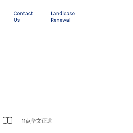
Contact
Landlease
Us
Renewal
11点华文证道