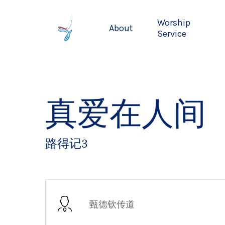
Skip
to
Worship
About
main
Service
content
真爱在人间
路得记3
甄德钦传道