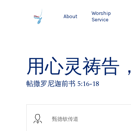
Skip
to
Worship
About
main
Service
content
用心灵祷告
帖撒罗尼迦前书 5:16-18
甄德钦传道