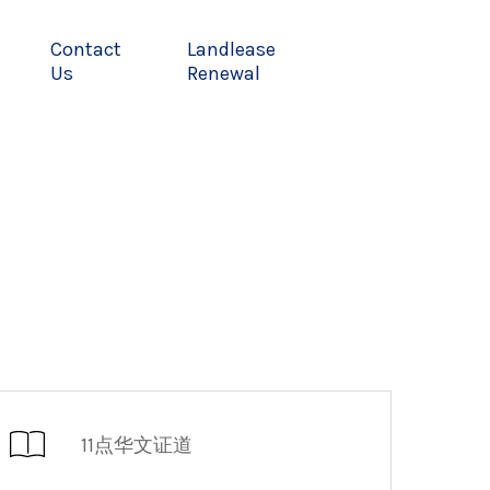
Contact
Landlease
Us
Renewal
11点华文证道