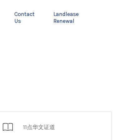
Contact
Landlease
Us
Renewal
11点华文证道