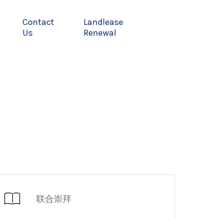
Contact
Landlease
Us
Renewal
联合崇拜